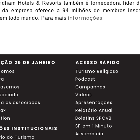
ham Hotels & Resorts também é fornecedora líder de
da empresa oferece a 94 milhões de membros inscri
informações:
as em todo mundo. Para mais
ÇÃO 25 DE JANEIRO
ACESSO RÁPIDO
somos
Turismo Religioso
ra
Podcast
fazemos
Campanhas
ssociado
Vídeos
a os associados
Apresentações
ax
Relatório Anual
tion
Boletins SPCVB
SP em 1 Minuto
ÕES INSTITUCIONAIS
Assembleia
rio do Turismo