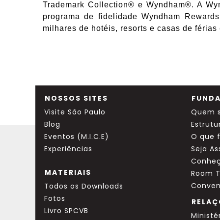
Trademark Collection® e Wyndham®. A Wynd
programa de fidelidade Wyndham Rewards 
milhares de hotéis, resorts e casas de féri
NOSSOS SITES
FUNDA
Visite São Paulo
Quem 
Blog
Estrutu
Eventos (M.I.C.E)
O que 
Experiências
Seja A
Conheç
MATERIAIS
Room T
Conven
Todos os Downloads
Fotos
RELAÇ
Livro SPCVB
Ministé