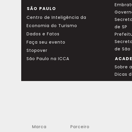
Embrat
SÃO PAULO
Govern
Centro de Inteligência da
Secreta
Economia do Turismo
de SP
Dados e Fatos
Prefeit
Secret
Faça seu evento
de São
Stopover
São Paulo na ICCA
ACAD
Sobre 
Dicas 
Marca
Parceiro