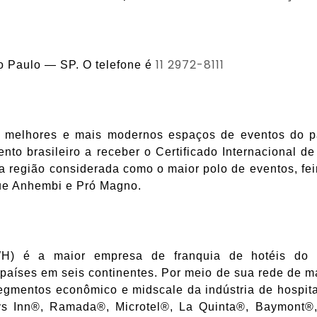
11 2972-8111
ão Paulo — SP. O telefone é
melhores e mais modernos espaços de eventos do pa
ento brasileiro a receber o Certificado Internacional 
 na região considerada como o maior polo de eventos, fe
que Anhembi e Pró Magno.
) é a maior empresa de franquia de hotéis do
aíses em seis continentes. Por meio de sua rede de ma
egmentos econômico e midscale da indústria de hospita
ys Inn®, Ramada®, Microtel®, La Quinta®, Baymont®