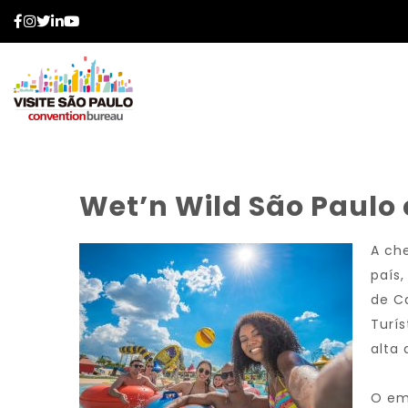
Facebook
Instagram
Twitter
LinkedIn
YouTube
Wet’n Wild São Paulo
A ch
país
de C
Turís
alta 
O em