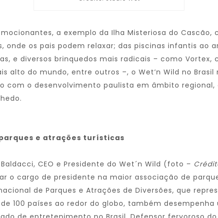
mocionantes, a exemplo da Ilha Misteriosa do Cascão, 
nde os pais podem relaxar; das piscinas infantis ao ar 
das, e diversos brinquedos mais radicais – como Vortex,
 alto do mundo, entre outros –, o Wet’n Wild no Brasil
indo com o desenvolvimento paulista em âmbito regional
nhedo.
 parques e atrações turísticas
 Baldacci, CEO e Presidente do Wet´n Wild (foto –
Crédit
ar o cargo de presidente na maior associação de parqu
rnacional de Parques e Atrações de Diversões, que rep
 de 100 países ao redor do globo, também desempenha 
do de entretenimento no Brasil. Defensor fervoroso do 