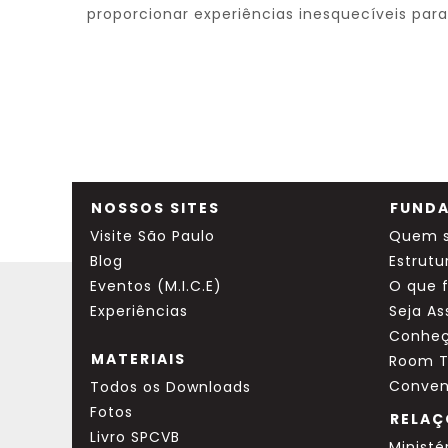
proporcionar experiências inesquecíveis para
NOSSOS SITES
FUNDA
Visite São Paulo
Quem 
Blog
Estrutu
Eventos (M.I.C.E)
O que 
Experiências
Seja A
Conheç
MATERIAIS
Room T
Conven
Todos os Downloads
Fotos
RELAÇ
Livro SPCVB
Ministé