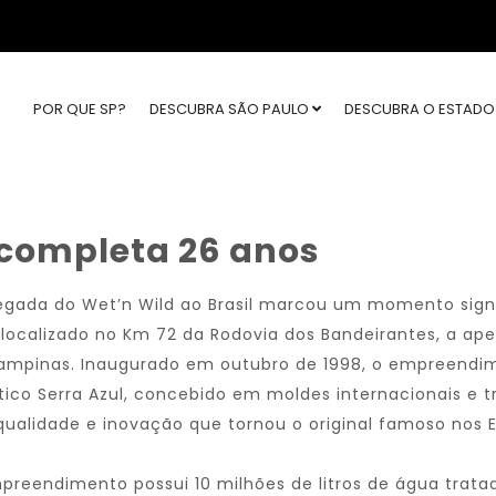
POR QUE SP?
DESCUBRA SÃO PAULO
DESCUBRA O ESTAD
 completa 26 anos
egada do Wet’n Wild ao Brasil marcou um momento sign
, localizado no Km 72 da Rodovia dos Bandeirantes, a ap
ampinas. Inaugurado em outubro de 1998, o empreendime
tico Serra Azul, concebido em moldes internacionais e 
qualidade e inovação que tornou o original famoso nos 
preendimento possui 10 milhões de litros de água trata