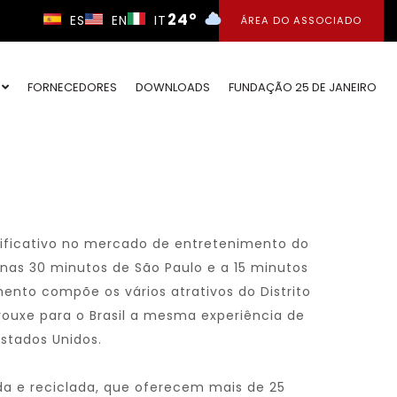
24°
ES
EN
IT
ÁREA DO ASSOCIADO
O
FORNECEDORES
DOWNLOADS
FUNDAÇÃO 25 DE JANEIRO
ificativo no mercado de entretenimento do
enas 30 minutos de São Paulo e a 15 minutos
nto compõe os vários atrativos do Distrito
trouxe para o Brasil a mesma experiência de
Estados Unidos.
da e reciclada, que oferecem mais de 25