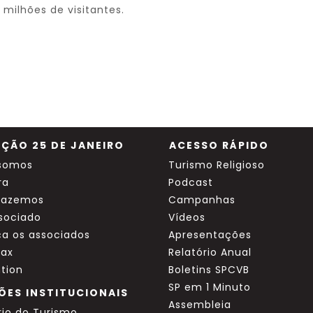
 milhões de visitantes.
ÇÃO 25 DE JANEIRO
ACESSO RÁPIDO
somos
Turismo Religioso
ra
Podcast
fazemos
Campanhas
ssociado
Vídeos
a os associados
Apresentações
ax
Relatório Anual
tion
Boletins SPCVB
SP em 1 Minuto
ÕES INSTITUCIONAIS
Assembleia
rio do Turismo