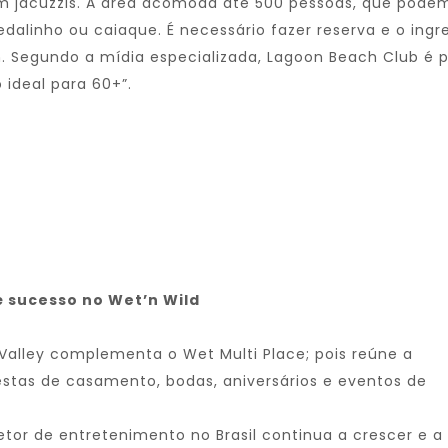
 jacuzzis. A área acomoda até 500 pessoas, que podem 
alinho ou caiaque. É necessário fazer reserva e o ingr
. Segundo a mídia especializada, Lagoon Beach Club é p
 ideal para 60+”.
 sucesso no Wet’n Wild
Valley complementa o Wet Multi Place; pois reúne a
estas de casamento, bodas, aniversários e eventos de
setor de entretenimento no Brasil continua a crescer e a