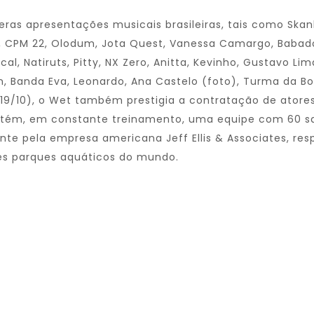
eras apresentações musicais brasileiras, tais como Skan
, CPM 22, Olodum, Jota Quest, Vanessa Camargo, Babado N
cal, Natiruts, Pitty, NX Zero, Anitta, Kevinho, Gustavo Li
, Banda Eva, Leonardo, Ana Castelo (foto), Turma da Boi
19/10), o Wet também prestigia a contratação de atores
ntém, em constante treinamento, uma equipe com 60 salv
te pela empresa americana Jeff Ellis & Associates, respo
es parques aquáticos do mundo.