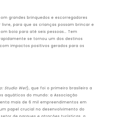
com grandes brinquedos e escorregadores
livre, para que as crianças possam brincar e
 com boia para até seis pessoas… Tem
 rapidamente se tornou um dos destinos
, com impactos positivos gerados para os
o: Studio Wet
), que foi o primeiro brasileiro a
es aquáticos do mundo: a Associação
resenta mais de 6 mil empreendimentos em
um papel crucial no desenvolvimento do
setor de parques e atrações turísticas, a