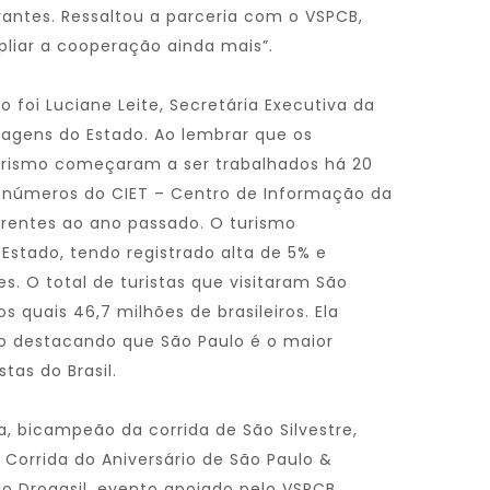
antes. Ressaltou a parceria com o VSPCB,
pliar a cooperação ainda mais”.
 foi Luciane Leite, Secretária Executiva da
iagens do Estado. Ao lembrar que os
turismo começaram a ser trabalhados há 20
s números do CIET – Centro de Informação da
rentes ao ano passado. O turismo
 Estado, tendo registrado alta de 5% e
s. O total de turistas que visitaram São
os quais 46,7 milhões de brasileiros. Ela
ão destacando que São Paulo é o maior
tas do Brasil.
a, bicampeão da corrida de São Silvestre,
Corrida do Aniversário de São Paulo &
o Drogasil, evento apoiado pelo VSPCB,