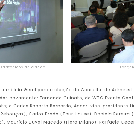
estratégicos da cidade
Lançam
ssembleia Geral para a eleição do Conselho de Administ
hidos novamente: Fernando Guinato, do WTC Events Cent
ente; e Carlos Roberto Bernardo, Accor, vice-presidente 
ebouças), Carlos Prado (Tour House), Daniela Pereira (S
), Maurício Duval Macedo (Fiera Milano), Raffaele Cece