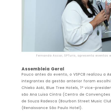
Fernanda Ascar, SPTuris, apresenta eventos 
Assembleia Geral
Pouco antes do evento, o VSPCB realizou a A
integrantes da gestão anterior foram escol
Chieko Aoki, Blue Tree Hotels, 1ª vice-presid
são Ana Luisa Cintra (Centro de Convenções R
de Souza Radesca (Bourbon Street Music Club
(Renaissance São Paulo Hotel).