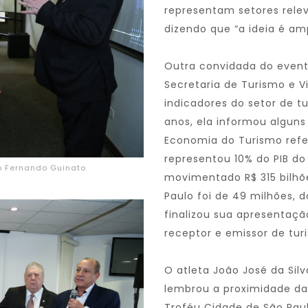
representam setores relev
dizendo que “a ideia é am
Outra convidada do evento
Secretaria de Turismo e V
indicadores do setor de 
anos, ela informou algun
Economia do Turismo refe
representou 10% do PIB do
o Fernando Guinato
movimentado R$ 315 bilhõe
Paulo foi de 49 milhões, d
finalizou sua apresentaç
receptor e emissor de turis
O atleta João José da Silv
lembrou a proximidade da 
Troféu Cidade de São Paul