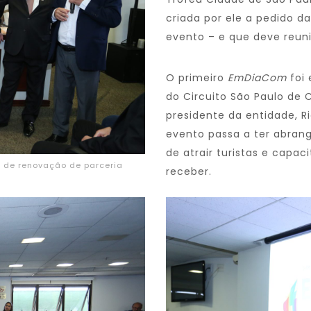
criada por ele a pedido da
evento – e que deve reunir
O primeiro
EmDiaCom
foi
do Circuito São Paulo de 
presidente da entidade, R
evento passa a ter abrang
de atrair turistas e capa
a de renovação de parceria
receber.