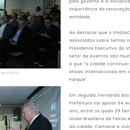
pelo governo e a iniciati
importância da renovação
entidade.
Ao destacar que o
EmDia
associados sobre temas r
Presidente Executivo do V
setor de eventos são muit
e que “a cidade continua 
shows internacionais em 
o do VSPCB
Parque”.
Em seguida, Fernanda Asca
Prefeitura vai apoiar 64 
ano, entre os quais 29 fe
União Brasileira de Feiras
da cidade, Carnaval e outr