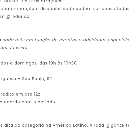
, buffet e outras atrações.
 comemoração e disponibilidade podem ser consultadas 
am @rodarico
a cada mês em função de eventos e atividades especiais
tes da visita.
ados e domingos, das 10h às 19h30.
urguesa – São Paulo, SP
rédito em até 12x
 de acordo com o período
is alta da categoria na América Latina. A roda-gigant