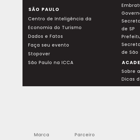
Embrat
SÃO PAULO
Govern
Centro de Inteligência da
Secreta
Economia do Turismo
de SP
Dados e Fatos
Prefeit
Secret
Faça seu evento
de São
Stopover
São Paulo na ICCA
ACAD
Sobre 
Dicas 
Marca
Parceiro