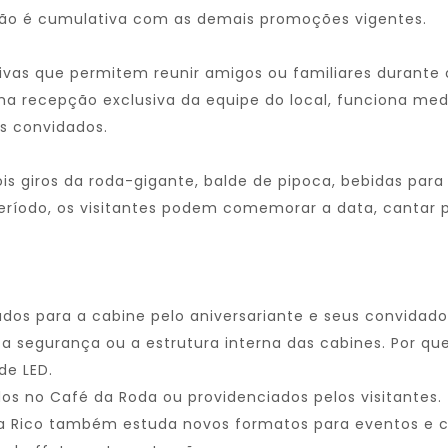
não é cumulativa com as demais promoções vigentes.
sivas que permitem reunir amigos ou familiares durante o
a recepção exclusiva da equipe do local, funciona me
s convidados.
dois giros da roda-gigante, balde de pipoca, bebidas pa
ríodo, os visitantes podem comemorar a data, cantar 
os para a cabine pelo aniversariante e seus convidados
 segurança ou a estrutura interna das cabines. Por qu
de LED.
os no Café da Roda ou providenciados pelos visitantes.
 Rico também estuda novos formatos para eventos e c