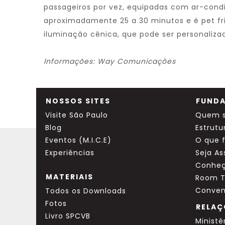
passageiros por vez, equipadas com ar-condi
aproximadamente 25 a 30 minutos e é pet fri
iluminação cênica, que pode ser personalizad
Informações: Way Comunicações
NOSSOS SITES
FUNDA
Visite São Paulo
Quem 
Blog
Estrutu
Eventos (M.I.C.E)
O que 
Experiências
Seja A
Conheç
MATERIAIS
Room T
Conven
Todos os Downloads
Fotos
RELAÇ
Livro SPCVB
Ministé