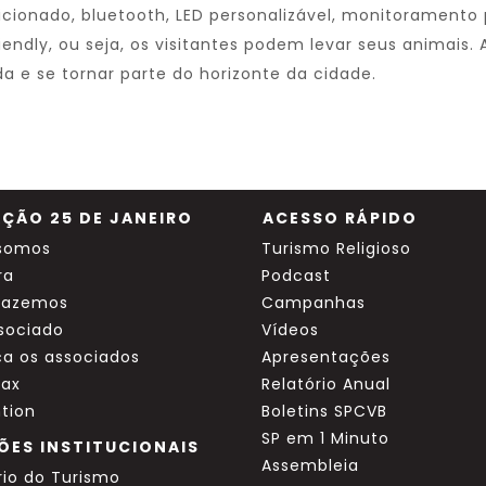
cionado, bluetooth, LED personalizável, monitoramento 
endly, ou seja, os visitantes podem levar seus animai
a e se tornar parte do horizonte da cidade.
ÇÃO 25 DE JANEIRO
ACESSO RÁPIDO
somos
Turismo Religioso
ra
Podcast
fazemos
Campanhas
ssociado
Vídeos
a os associados
Apresentações
ax
Relatório Anual
tion
Boletins SPCVB
SP em 1 Minuto
ÕES INSTITUCIONAIS
Assembleia
rio do Turismo