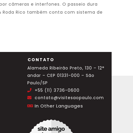
por câmeras e interfones. O passeio dura
s. A Roda Rico também conta com sistema de
CONTATO
Alameda Ribeirão Preto, 130 – 12°
andar – CEP 01331-000 – São
Paulo/SP
+55 (11) 3736-0600
.
contato@visitesaopaulo.com
.
In Other Languages