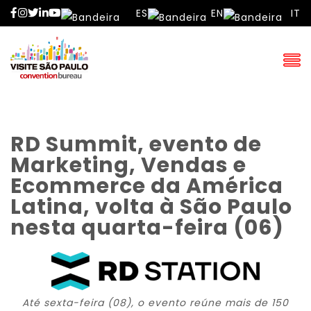
Facebook
Instagram
Twitter
LinkedIn
YouTube
ES
EN
IT
RD Summit, evento de
Marketing, Vendas e
Ecommerce da América
Latina, volta à São Paulo
nesta quarta-feira (06)
Até sexta-feira (08), o evento
reúne mais de 150