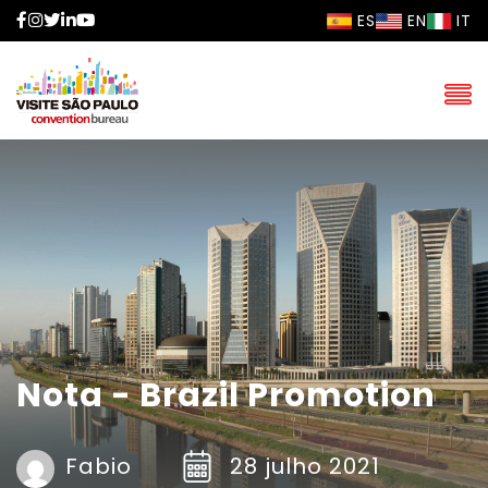
Facebook
Instagram
Twitter
LinkedIn
YouTube
ES
EN
IT
Nota - Brazil Promotion
Fabio
28 julho 2021