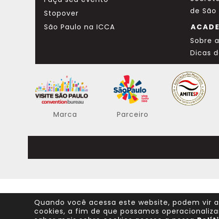
de São
Stopover
São Paulo na ICCA
ACAD
Sobre 
Dicas 
Marca
Parceiro
Quando você acessa este website, podem vir a
cookies, a fim de que possamos operacionaliza