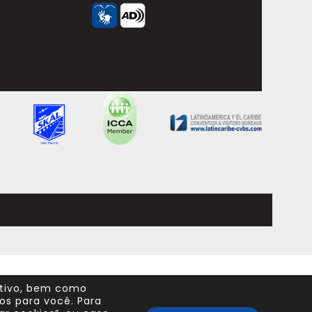
itivo, bem como
os para você. Para