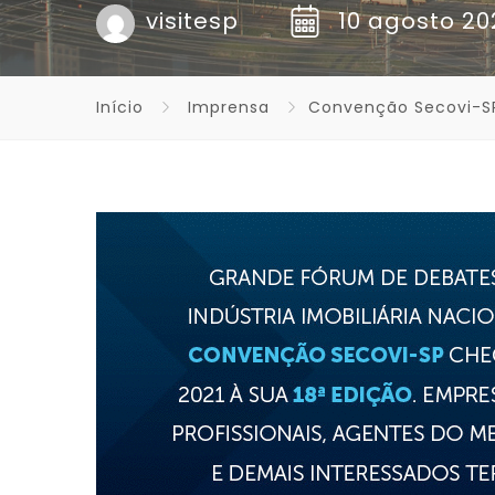
visitesp
10 agosto 20
Início
Imprensa
Convenção Secovi-S