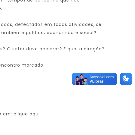
em tempos de pandemia que não
.
tados, detectados em todas atividades, se
 ambiente político, econômico e social?
? O setor deve acelerar? E qual a direção?
encontro marcado.
ão em:
clique aqui