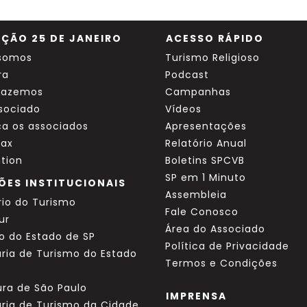
ÇÃO 25 DE JANEIRO
ACESSO RÁPIDO
somos
Turismo Religioso
ra
Podcast
fazemos
Campanhas
ssociado
Vídeos
a os associados
Apresentações
ax
Relatório Anual
tion
Boletins SPCVB
SP em 1 Minuto
ÕES INSTITUCIONAIS
Assembleia
rio do Turismo
Fale Conosco
ur
Área do Associado
o do Estado de SP
Política de Privacidade
ria de Turismo do Estado
Termos e Condições
ura de São Paulo
IMPRENSA
aria de Turismo da Cidade