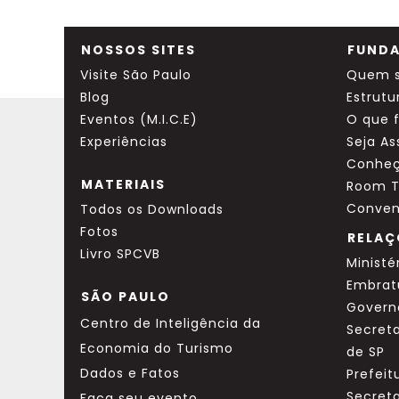
NOSSOS SITES
FUNDA
Visite São Paulo
Quem 
Blog
Estrutu
Eventos (M.I.C.E)
O que 
Experiências
Seja A
Conheç
MATERIAIS
Room T
Conven
Todos os Downloads
Fotos
RELAÇ
Livro SPCVB
Ministé
Embrat
SÃO PAULO
Govern
Centro de Inteligência da
Secreta
Economia do Turismo
de SP
Dados e Fatos
Prefeit
Secret
Faça seu evento