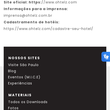
Site oficial: https:
//www.ohtelz.com
Informações para a imprensa:
imprensa@ohtelz.com.br
Cadastramento de hotéis:
https://www.ohtelz.com/cadastre-seu-hotel/
NOSSOS SITES
Visite São Paulo
Blog
Eventos (M.I.C.E)
Experiências
MATERIAIS
Todos os Downloads
Fotos