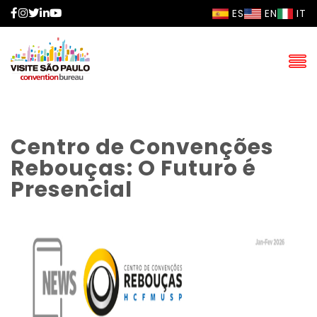
Facebook
Instagram
Twitter
LinkedIn
YouTube
ES
EN
IT
Centro de Convenções
Rebouças: O Futuro é
Presencial