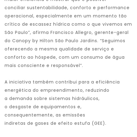
conciliar
sustentabilidade
, conforto e performance
operacional, especialmente em um momento tão
crítico
de
escassez hídrica como o que vivemos em
São
Paulo
”, afirma Francisco Allegro, gerente-geral
do
Canopy
by
Hilton
São
Paulo
Jardins
. “Seguimos
oferecendo a mesma qualidade
de
serviço e
conforto ao hóspede, com um consumo
de
água
mais consciente e responsável”.
A iniciativa também contribui para a eficiência
energética do empreendimento, reduzindo
a
de
manda sobre sistemas hidráulicos,
o
de
sgaste
de
equipamentos e,
consequentemente, as emissões
indiretas
de
gases
de
efeito estufa (GEE).