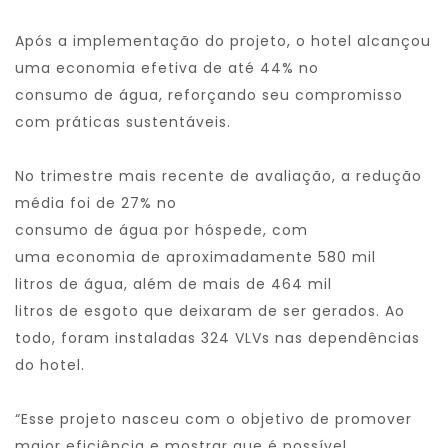
Após a implementação do projeto, o hotel alcançou
uma
economia
efetiva
de
até 44% no
consumo
de
água, reforçando seu compromisso
com práticas sustentáveis.
No trimestre mais recente
de
avaliação, a redução
média foi
de
27% no
consumo
de
água
por
hóspede, com
uma
economia
de
aproximadamente 580 mil
litros
de
água, além
de
mais
de
464 mil
litros
de
esgoto que
de
ixaram
de
ser gerados. Ao
todo, foram instaladas 324 VLVs nas
de
pendências
do hotel.
“Esse projeto nasceu com o objetivo
de
promover
maior eficiência e mostrar que é possível