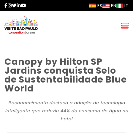
Facebook
Instagram
Twitter
LinkedIn
YouTube
ES
EN
IT
Canopy by Hilton SP
Jardins conquista Selo
de Sustentabilidade Blue
World
Reconhecimento
de
staca a adoção
de
tecnologia
inteligente que reduziu 44% do consumo
de
água no
hotel